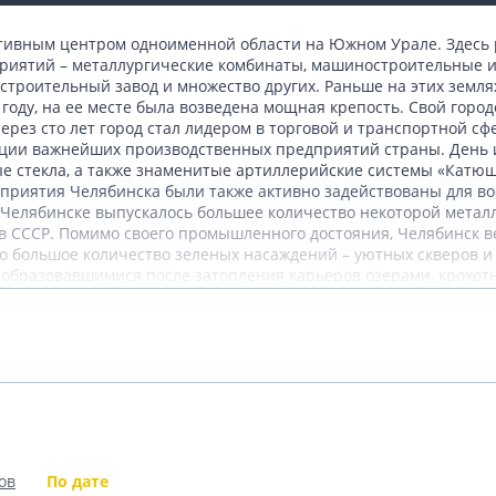
тивным центром одноименной области на Южном Урале. Здесь 
ятий – металлургические комбинаты, машиностроительные и
строительный завод и множество других. Раньше на этих земля
году, на ее месте была возведена мощная крепость. Свой город
через сто лет город стал лидером в торговой и транспортной с
ации важнейших производственных предприятий страны. День и
е стекла, а также знаменитые артиллерийские системы «Катюши
дприятия Челябинска были также активно задействованы для во
 в Челябинске выпускалось большее количество некоторой метал
 СССР. Помимо своего промышленного достояния, Челябинск в
но большое количество зеленых насаждений – уютных скверов 
с образовавшимися после затопления карьеров озерами, крохо
настоящий сосновый бор. Здесь же расположен Челябинский зо
Подробнее
далеко от гагаринского парка находится потрясающий спортив
яющий своей оригинальной композицией, памятник И.В.Курчато
улок с детьми – это парк Пушкина, где можно покататься на ве
нтанов. Среди других необычных памятников Челябинска следу
Показать комментарии (0)
шеходную улицу им. Кирова, а также потрясающую композицию 
ликолепное место для прогулок – парк Алое Поле, в центре ко
одят концерты и международные фестивали органной и камерн
ов
По дате