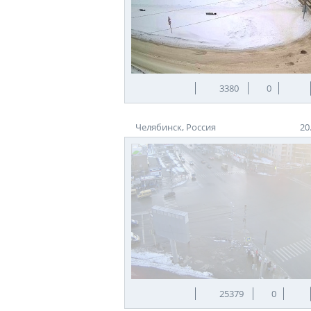
3380
0
Челябинск, Россия
20
25379
0