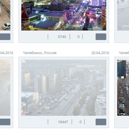
9740
0
.04.2016
Челябинск, Россия
20.04.2016
Челяб
18447
0