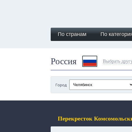
По странам
По категори
Россия
Выбрать друг
Город
Перекресток Комсомольски