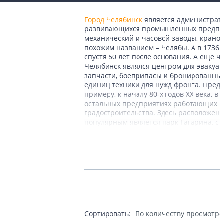
Город Челябинск
является администра
развивающихся промышленных предпри
механический и часовой заводы, крано
похожим названием – Челябы. А в 1736 
спустя 50 лет после основания. А еще 
Челябинск являлся центром для эваку
запчасти, боеприпасы и бронированны
единиц техники для нужд фронта. Пре
примеру, к началу 80-х годов ХХ века,
остальных предприятиях работающих в
градостроительства. Здесь расположе
популярным является парк Гагарина, 
тропинками, которые приведут вас в 
различных видов животных и птиц. Не
«Уральская молния», а также впечатл
атомного ядра. Любимое место для прог
концерт или сфотографироваться у фо
бронзовые скульптуры, украшающие пе
названную «Сфера любви». Еще одно ве
красивым старинным храмом, где прох
Сортировать:
По количеству просмотр
Теги:
Россия
Челябинск