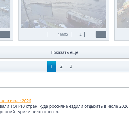
16605
2
Показать еще
1
2
3
яне в июле 2026
али ТОП-10 стран, куда россияне ездили отдыхать в июле 2026 
тренний туризм резко просел.