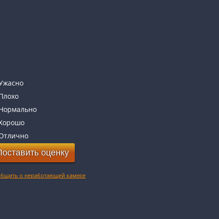
Ужасно
Плохо
Нормально
Хорошо
Отлично
бщить о неработающей камере