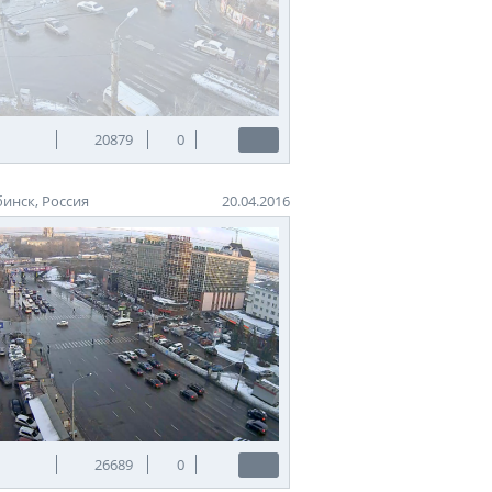
20879
0
инск, Россия
20.04.2016
26689
0