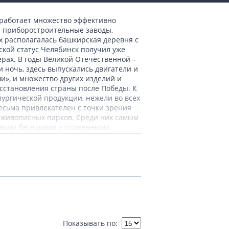
работает множество эффективно
 приборостроительные заводы,
х располагалась башкирская деревня с
ской статус Челябинск получил уже
ферах. В годы Великой Отечественной –
 ночь, здесь выпускались двигатели и
», и множество других изделий и
сстановления страны после Победы. К
лургической продукции, нежели во всех
есьма привлекателен с точки зрения
и живописных парков. Среди них самым
тными беседками и ухоженными
опарк, насчитывающий более сотни
ный комплекс – ледовый дворец
ву – академику открывшему деление
селых аттракционах, а также послушать
ет отметить многочисленные
из меди и цветного стекла,
торого расположена площадь с
ой музыки.
Показывать по: