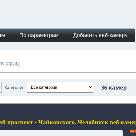
ям
По параметрам
Добавить веб-камеру
ую страну
36 камер
Категория
й проспект - Чайковского. Челябинск веб каме