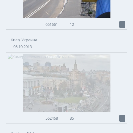
661661
12
Киев, Украина
06.10.2013
562468
35