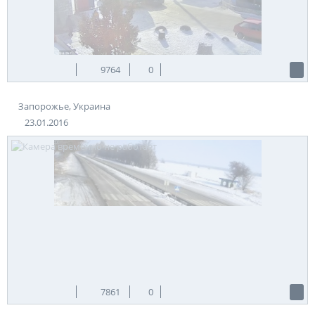
II разрабатывались также проекты о частичном улучшении
проходимости, однако это осталось не осуществленным. В
начале двадцатых годов 20 века, начались разработки
электрификации государственных предприятий а также
отдельных городов советского союза. Таким образом
9764
0
станция помогла решить ряд важных проблем.
Теги:
Украина
Запорожье
Запорожье, Украина
23.01.2016
7861
0