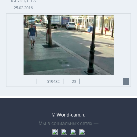
Ки-Уэст, США
25.02.2016
519432
23
© World-cam.ru
Мы в социальных сетях —