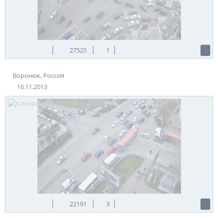
27525
1
Воронеж, Россия
16.11.2013
22191
3