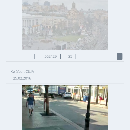
562429
35
Ки-Уэст, США
25.02.2016