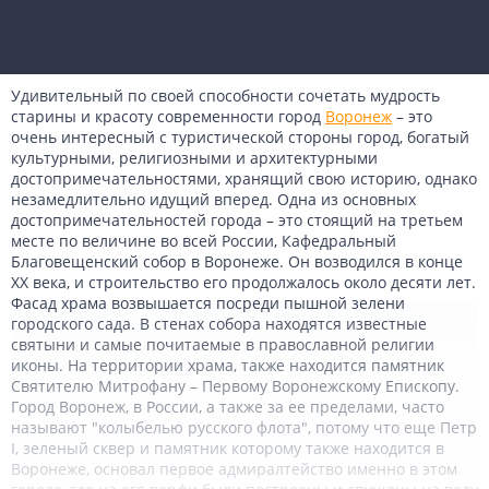
Удивительный по своей способности сочетать мудрость
старины и красоту современности город
Воронеж
– это
очень интересный с туристической стороны город, богатый
культурными, религиозными и архитектурными
достопримечательностями, хранящий свою историю, однако
незамедлительно идущий вперед. Одна из основных
достопримечательностей города – это стоящий на третьем
месте по величине во всей России, Кафедральный
Благовещенский собор в Воронеже. Он возводился в конце
ХХ века, и строительство его продолжалось около десяти лет.
Фасад храма возвышается посреди пышной зелени
городского сада. В стенах собора находятся известные
святыни и самые почитаемые в православной религии
иконы. На территории храма, также находится памятник
Святителю Митрофану – Первому Воронежскому Епископу.
Город Воронеж, в России, а также за ее пределами, часто
называют "колыбелью русского флота", потому что еще Петр
І, зеленый сквер и памятник которому также находится в
Воронеже, основал первое адмиралтейство именно в этом