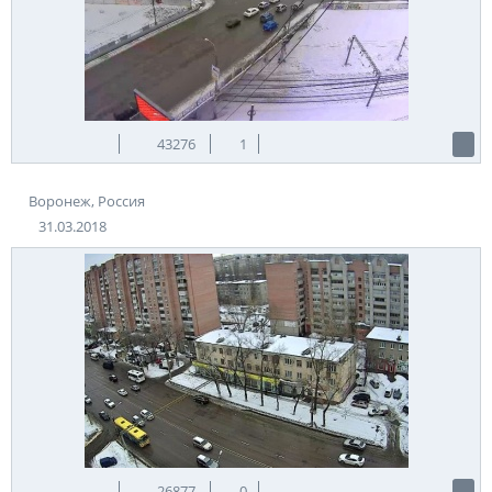
43276
1
Воронеж, Россия
31.03.2018
26877
0