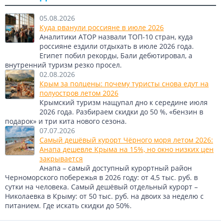
05.08.2026
Куда рванули россияне в июле 2026
Аналитики АТОР назвали ТОП-10 стран, куда
россияне ездили отдыхать в июле 2026 года.
Египет побил рекорды, Бали дебютировал, а
внутренний туризм резко просел.
02.08.2026
Крым за полцены: почему туристы снова едут на
полуостров летом 2026
Крымский туризм нащупал дно к середине июля
2026 года. Разбираем скидки до 50 %, «бензин в
подарок» и три кита нового сезона.
07.07.2026
Самый дешёвый курорт Чёрного моря летом 2026:
Анапа дешевле Крыма на 15%, но окно низких цен
закрывается
Анапа – самый доступный курортный район
Черноморского побережья в 2026 году: от 4,5 тыс. руб. в
сутки на человека. Самый дешёвый отдельный курорт –
Николаевка в Крыму: от 50 тыс. руб. на двоих за неделю с
питанием. Где искать скидки до 50%.