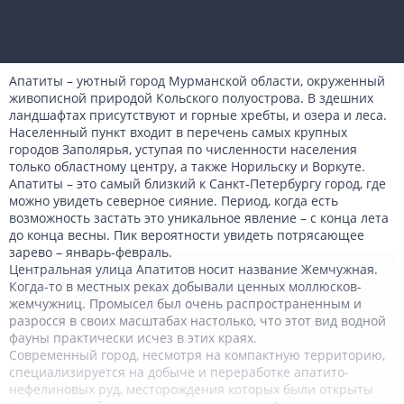
Апатиты – уютный город Мурманской области, окруженный
живописной природой Кольского полуострова. В здешних
ландшафтах присутствуют и горные хребты, и озера и леса.
Населенный пункт входит в перечень самых крупных
городов Заполярья, уступая по численности населения
только областному центру, а также Норильску и Воркуте.
Апатиты – это самый близкий к Санкт-Петербургу город, где
можно увидеть северное сияние. Период, когда есть
возможность застать это уникальное явление – с конца лета
до конца весны. Пик вероятности увидеть потрясающее
зарево – январь-февраль.
Центральная улица Апатитов носит название Жемчужная.
Когда-то в местных реках добывали ценных моллюсков-
жемчужниц. Промысел был очень распространенным и
разросся в своих масштабах настолько, что этот вид водной
фауны практически исчез в этих краях.
Современный город, несмотря на компактную территорию,
специализируется на добыче и переработке апатито-
нефелиновых руд, месторождения которых были открыты