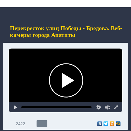
Перекресток улиц Победы - Бредова. Веб-
камеры города Апатиты
2422