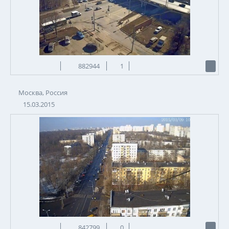
882944
1
Москва, Россия
15.03.2015
842799
0