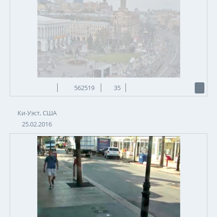
562519
35
Ки-Уэст, США
25.02.2016