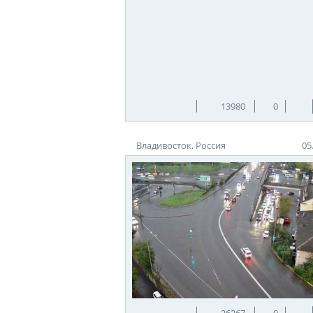
13980
0
Владивосток, Россия
05
26267
0