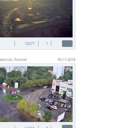
10277
1
восток, Россия
05.11.2018
14391
0