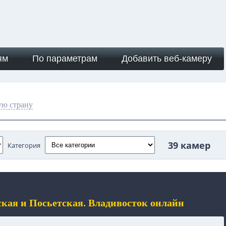
ям
По параметрам
Добавить веб-камеру
ую страну
39 камер
Категория
ская и Посьетская. Владивосток онлайн