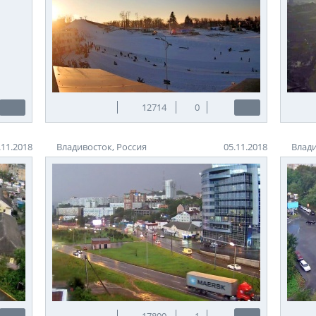
12714
0
.11.2018
Владивосток, Россия
05.11.2018
Влади
17800
1