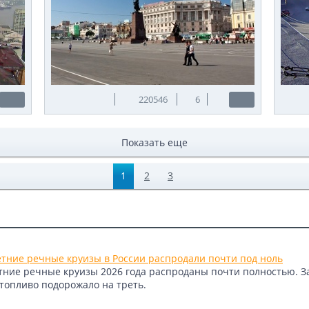
220546
6
Показать еще
1
2
3
етние речные круизы в России распродали почти под ноль
етние речные круизы 2026 года распроданы почти полностью. 
 топливо подорожало на треть.