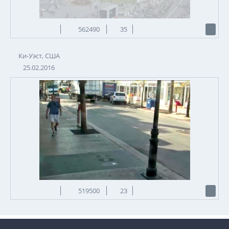
562490
35
Ки-Уэст, США
25.02.2016
519500
23