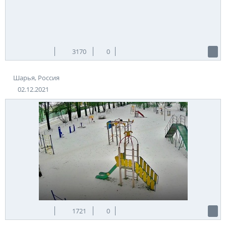
проспекты маршала Жукова, Герцена, Кирова, Карла Маркса,
Калинина, Гризодубовой, Гайдара. До сих пор не меняет
название улица Ленина.
В небольшом городе есть свои интересные места и
достопримечательности. Первым в списке идет
железнодорожный вокзал. Здание построено одновременно
3170
0
с поселком Шарья в 1906 г. Сохранилось почти без
изменений. Интересно побывать в краеведческом музее.
Шарья, Россия
Представлена история развития края от поселений древних
племен до настоящего времени.
02.12.2021
Теги:
Россия
Шарья
Источник:
sharya.online
1721
0