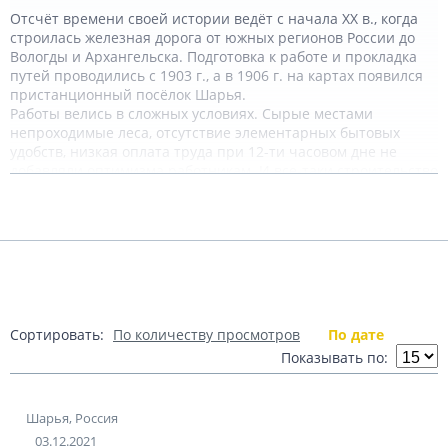
Отсчёт времени своей истории ведёт с начала ХХ в., когда
строилась железная дорога от южных регионов России до
Вологды и Архангельска. Подготовка к работе и прокладка
путей проводились с 1903 г., а в 1906 г. на картах появился
пристанционный посёлок Шарья.
Работы велись в сложных условиях. Сырые местами
непроходимые леса, отсутствие элементарных бытовых
удобств, низкая оплата труда при 12-ти часовом дне не
добавляли оптимизма работникам. И все-таки строительство
Подробнее
было окончено.
Постепенно город рос, перед началом Великой
Отечественной войны его население превысило 20
Показать комментарии (0)
тыс. человек.
Треть из них погибла на фронтах войны. Но развитие Шарьи
и ее благоустройство продолжалось. Основным
Сортировать:
По количеству просмотров
По дате
направлением в промышленности стали лесозаготовки и
обработка древесины. Сейчас город неофициально
Показывать по:
называют «столицей Костромских лесов». Параллельно
строились предприятия пищевой и строительной
промышленности, учебные заведения высшей школы.
Шарья, Россия
Обустраивалась городская территория. Возникали новые
03.12.2021